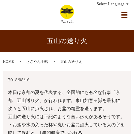
Select Language
▼
メ
五山の送り火
HOME
ささやん手帖
五山の送り火
2018/08/16
本日は京都の夏を代表する、全国的にも有名な行事「京
都 五山送り火」が行われます。東山如意ヶ嶽を最初に
次々と五山に点火され、お盆の精霊を送ります。
五山の送り火
には下記のような言い伝えがあるそうです。
・お酒や水の入った杯や丸いお盆に点火している大の字を
映して飲むと、1年間健康でいられる。