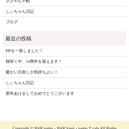
ささやん手帖
しぃちゃん日記
ブログ
HPを一新しました！
桜咲く中、14周年を迎えます！
暖かい日差しが気持ちよい！
しぃちゃん日記
新年あけましておめでとうございます
Copyright © BAR tonbo・BAR Sand・tonbo T cafe All Rights