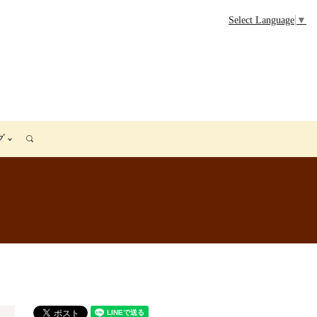
Select Language
▼
グ
search