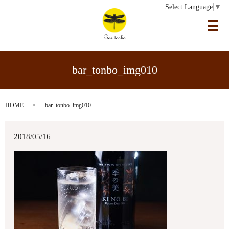
Select Language
▼
メ
bar_tonbo_img010
HOME
bar_tonbo_img010
2018/05/16