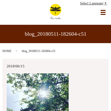
Select Language
▼
メ
blog_20180511-182604-c51
HOME
blog_20180511-182604-c51
2018/06/15