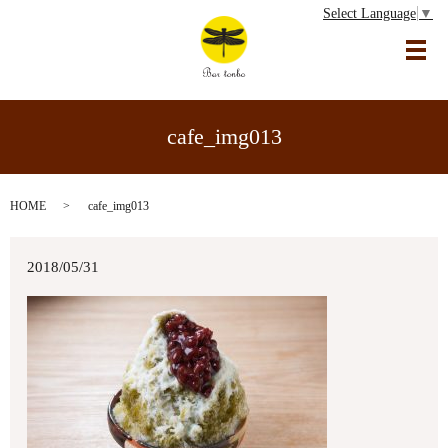
Select Language
▼
メ
cafe_img013
HOME
cafe_img013
2018/05/31