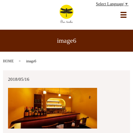
Select Language
▼
メ
image6
HOME
image6
2018/05/16