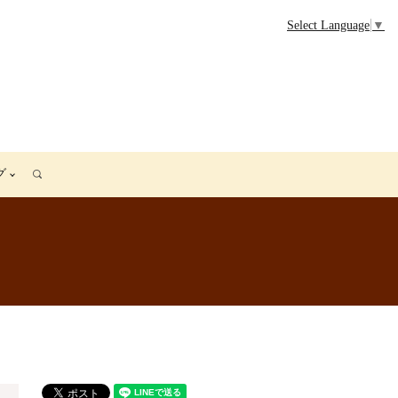
Select Language
▼
グ
search