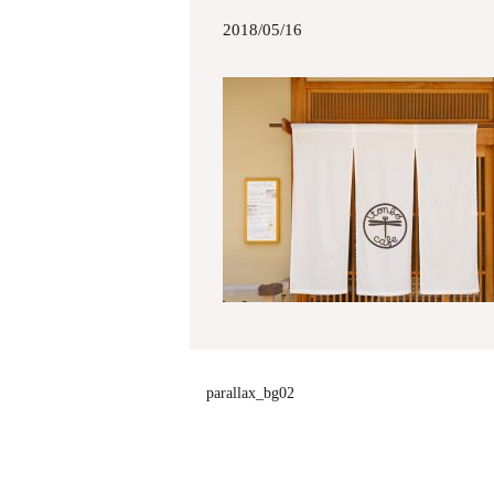
2018/05/16
parallax_bg02