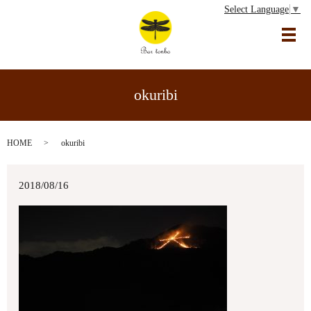
Select Language
▼
メ
okuribi
HOME
okuribi
2018/08/16