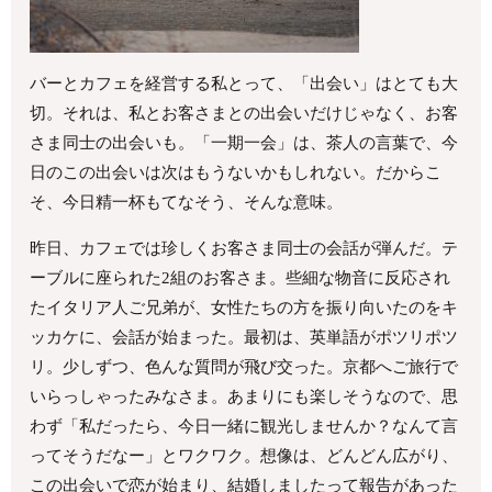
バーとカフェを経営する私とって、「出会い」はとても大
切。それは、私とお客さまとの出会いだけじゃなく、お客
さま同士の出会いも。「一期一会」は、茶人の言葉で、今
日のこの出会いは次はもうないかもしれない。だからこ
そ、今日精一杯もてなそう、そんな意味。
昨日、カフェでは珍しくお客さま同士の会話が弾んだ。テ
ーブルに座られた2組のお客さま。些細な物音に反応され
たイタリア人ご兄弟が、女性たちの方を振り向いたのをキ
ッカケに、会話が始まった。最初は、英単語がポツリポツ
リ。少しずつ、色んな質問が飛び交った。京都へご旅行で
いらっしゃったみなさま。あまりにも楽しそうなので、思
わず「私だったら、今日一緒に観光しませんか？なんて言
ってそうだなー」とワクワク。想像は、どんどん広がり、
この出会いで恋が始まり、結婚しましたって報告があった