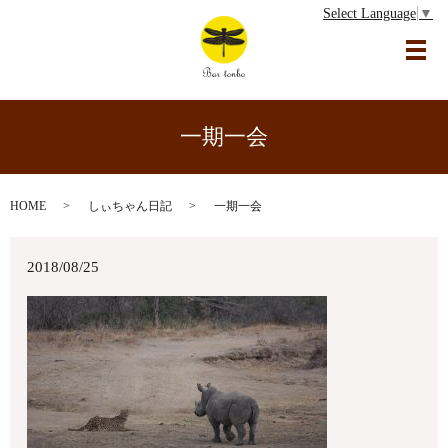
Select Language
▼
メ
一期一会
HOME
しぃちゃん日記
一期一会
2018/08/25