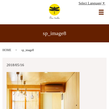
Select Language
▼
メ
sp_image8
HOME
sp_image8
2018/05/16